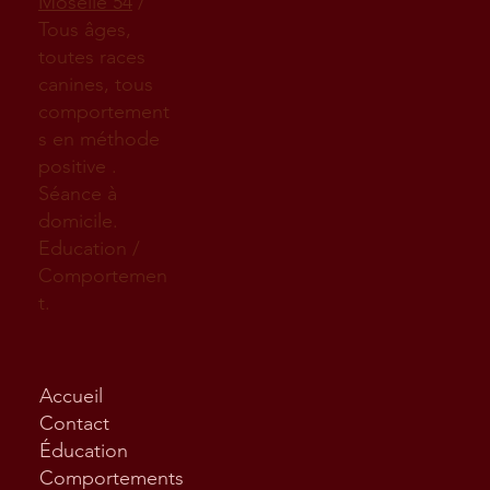
Moselle 54
/
Tous âges,
toutes races
canines, tous
comportement
s en méthode
positive .
Séance à
domicile.
Education /
Comportemen
t.
Accueil
Contact
Éducation
Comportements