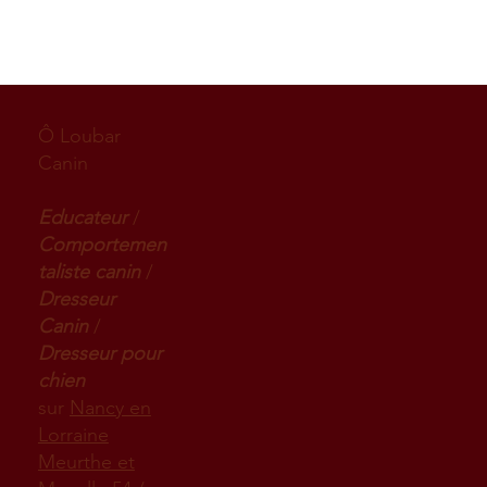
Ô Loubar
Canin
Educateur
/
Comportemen
taliste canin
/
Dresseur
Canin
/
Dresseur pour
chien
sur
Nancy en
Lorraine
Meurthe et