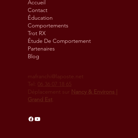
Accueil
Contact
Éducation
Comportements
Trot RX
Étude De Comportement
Partenaires
Blog
mafranchi@laposte.net
Tel:
06 36 07 18 65
Déplacement sur
Nancy & Environs |
Grand Est
.