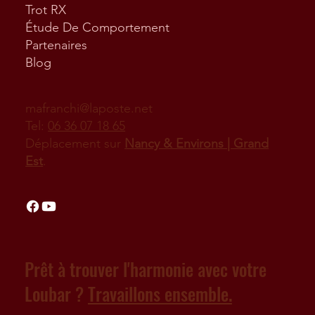
Trot RX
Étude De Comportement
Partenaires
Blog
mafranchi@laposte.net
Tel:
06 36 07 18 65
Déplacement sur
Nancy & Environs | Grand
Est
.
Prêt à trouver l'harmonie avec votre
Loubar ?
Travaillons ensemble.