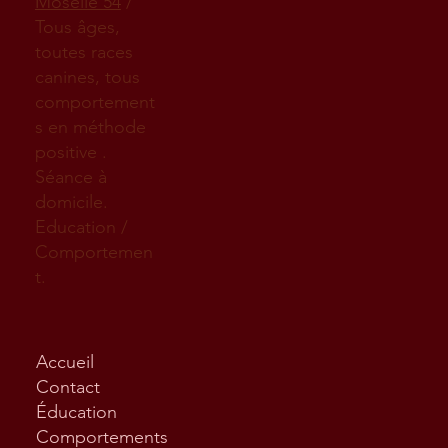
Moselle 54
/
Tous âges,
toutes races
canines, tous
comportement
s en méthode
positive .
Séance à
domicile.
Education /
Comportemen
t.
Accueil
Contact
Éducation
Comportements