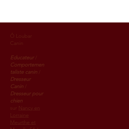
Ô Loubar
Canin
Educateur
/
Comportemen
taliste canin
/
Dresseur
Canin
/
Dresseur pour
chien
sur
Nancy en
Lorraine
Meurthe et