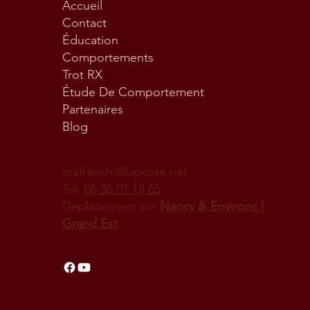
Accueil
Contact
Éducation
Comportements
Trot RX
Étude De Comportement
Partenaires
Blog
mafranchi@laposte.net
Tel:
06 36 07 18 65
Déplacement sur
Nancy & Environs |
Grand Est
.