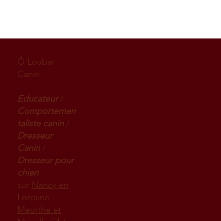
Ô Loubar
Canin
Educateur
/
Comportemen
taliste canin
/
Dresseur
Canin
/
Dresseur pour
chien
sur
Nancy en
Lorraine
Meurthe et