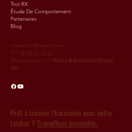
Trot RX
Étude De Comportement
Partenaires
Blog
mafranchi@laposte.net
Tel:
06 36 07 18 65
Déplacement sur
Nancy & Environs | Grand
Est
.
Prêt à trouver l'harmonie avec votre
Loubar ?
Travaillons ensemble.