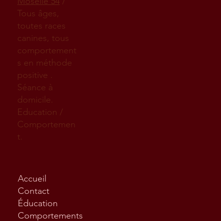
Moselle 54
/
Tous âges,
toutes races
canines, tous
comportement
s en méthode
positive .
Séance à
domicile.
Education /
Comportemen
t.
Accueil
Contact
Éducation
Comportements