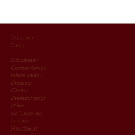
Ô Loubar
Canin
Educateur
/
Comportemen
taliste canin
/
Dresseur
Canin
/
Dresseur pour
chien
sur
Nancy en
Lorraine
Meurthe et