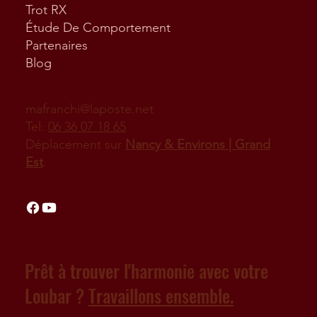
Trot RX
Étude De Comportement
Partenaires
Blog
mafranchi@laposte.net
Tel:
06 36 07 18 65
Déplacement sur
Nancy & Environs | Grand
Est
.
Prêt à trouver l'harmonie avec votre
Loubar ?
Travaillons ensemble.