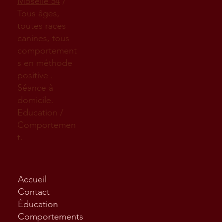
Moselle 54
/
Tous âges,
toutes races
canines, tous
comportement
s en méthode
positive .
Séance à
domicile.
Education /
Comportemen
t.
Accueil
Contact
Éducation
Comportements