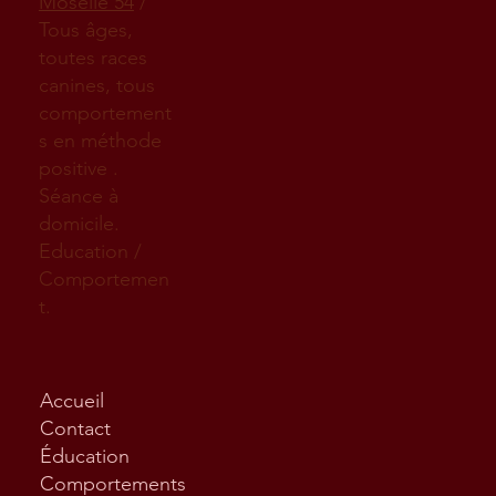
Moselle 54
/
Tous âges,
toutes races
canines, tous
comportement
s en méthode
positive .
Séance à
domicile.
Education /
Comportemen
t.
Accueil
Contact
Éducation
Comportements