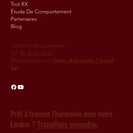
Trot RX
Étude De Comportement
Partenaires
Blog
mafranchi@laposte.net
Tel:
06 36 07 18 65
Déplacement sur
Nancy & Environs | Grand
Est
.
Prêt à trouver l'harmonie avec votre
Loubar ?
Travaillons ensemble.