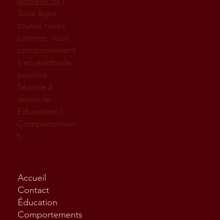
Moselle 54
/
Tous âges,
toutes races
canines, tous
comportement
s en méthode
positive .
Séance à
domicile.
Education /
Comportemen
t.
Accueil
Contact
Éducation
Comportements