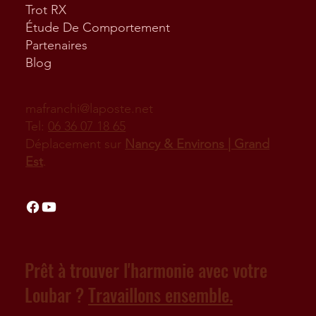
Trot RX
Étude De Comportement
Partenaires
Blog
mafranchi@laposte.net
Tel:
06 36 07 18 65
Déplacement sur
Nancy & Environs | Grand
Est
.
Prêt à trouver l'harmonie avec votre
Loubar ?
Travaillons ensemble.