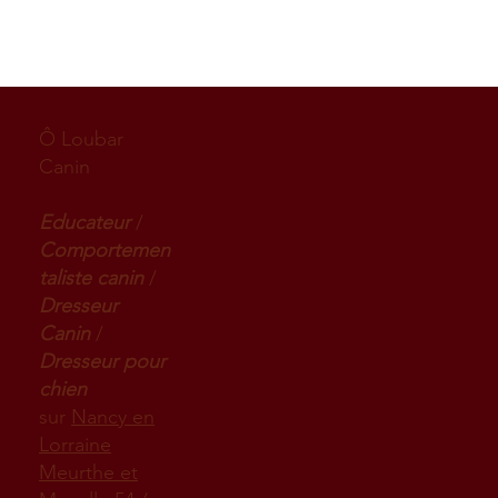
Ô Loubar
Canin
Educateur
/
Comportemen
taliste canin
/
Dresseur
Canin
/
Dresseur pour
chien
sur
Nancy en
Lorraine
Meurthe et