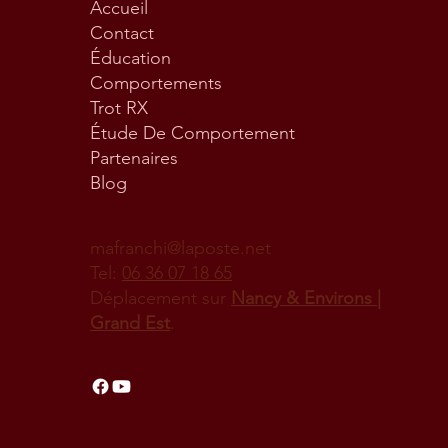
Accueil
Contact
Éducation
Comportements
Trot RX
Étude De Comportement
Partenaires
Blog
mafranchi@laposte.net
Tel:
06 36 07 18 65
Déplacement sur
Nancy & Environs |
Grand Est
.