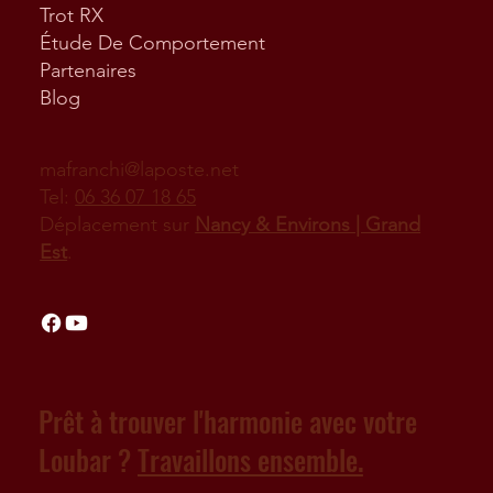
Trot RX
Étude De Comportement
Partenaires
Blog
mafranchi@laposte.net
Tel:
06 36 07 18 65
Déplacement sur
Nancy & Environs | Grand
Est
.
Prêt à trouver l'harmonie avec votre
Loubar ?
Travaillons ensemble.