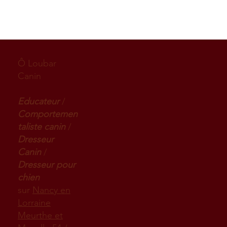
Ô Loubar
Canin
Educateur
/
Comportemen
taliste canin
/
Dresseur
Canin
/
Dresseur pour
chien
sur
Nancy en
Lorraine
Meurthe et