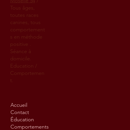
Moselle 54
/
Tous âges,
toutes races
canines, tous
comportement
s en méthode
positive .
Séance à
domicile.
Education /
Comportemen
t.
Accueil
Contact
Éducation
Comportements