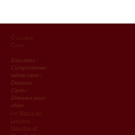
Ô Loubar
Canin
Educateur
/
Comportemen
taliste canin
/
Dresseur
Canin
/
Dresseur pour
chien
sur
Nancy en
Lorraine
Meurthe et