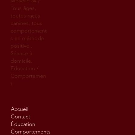
Moselle 54
/
Tous âges,
toutes races
canines, tous
comportement
s en méthode
positive .
Séance à
domicile.
Education /
Comportemen
t.
Accueil
Contact
Éducation
Comportements