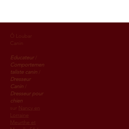
Ô Loubar
Canin
Educateur
/
Comportemen
taliste canin
/
Dresseur
Canin
/
Dresseur pour
chien
sur
Nancy en
Lorraine
Meurthe et