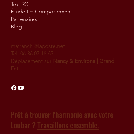
Trot RX
Étude De Comportement
Partenaires
Blog
mafranchi@laposte.net
Tel:
06 36 07 18 65
Déplacement sur
Nancy & Environs | Grand
Est
.
Prêt à trouver l'harmonie avec votre
Loubar ?
Travaillons ensemble.