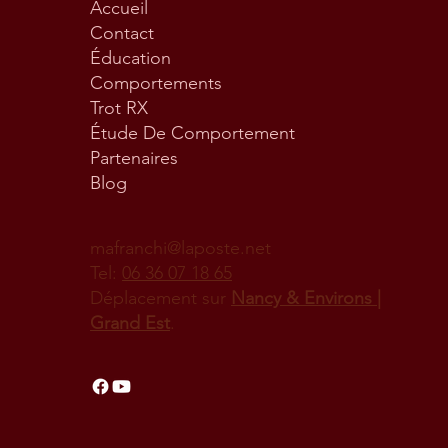
Accueil
Contact
Éducation
Comportements
Trot RX
Étude De Comportement
Partenaires
Blog
mafranchi@laposte.net
Tel:
06 36 07 18 65
Déplacement sur
Nancy & Environs |
Grand Est
.