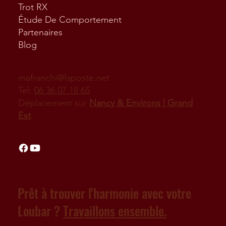
Trot RX
Étude De Comportement
Partenaires
Blog
mafranchi@laposte.net
Tel:
06 36 07 18 65
Déplacement sur
Nancy & Environs | Grand
Est
.
Prêt à trouver l'harmonie avec votre
Loubar ?
Travaillons ensemble.