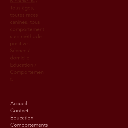
Moselle 54
/
Tous âges,
toutes races
canines, tous
comportement
s en méthode
positive .
Séance à
domicile.
Education /
Comportemen
t.
Accueil
Contact
Éducation
Comportements