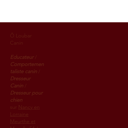
Ô Loubar
Canin
Educateur
/
Comportemen
taliste canin
/
Dresseur
Canin
/
Dresseur pour
chien
sur
Nancy en
Lorraine
Meurthe et