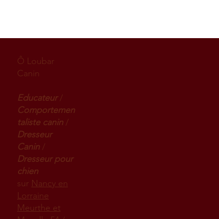
Ô Loubar
Canin
Educateur
/
Comportemen
taliste canin
/
Dresseur
Canin
/
Dresseur pour
chien
sur
Nancy en
Lorraine
Meurthe et