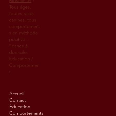
Moselle 54
/
Tous âges,
toutes races
canines, tous
comportement
s en méthode
positive .
Séance à
domicile.
Education /
Comportemen
t.
Accueil
Contact
Éducation
Comportements