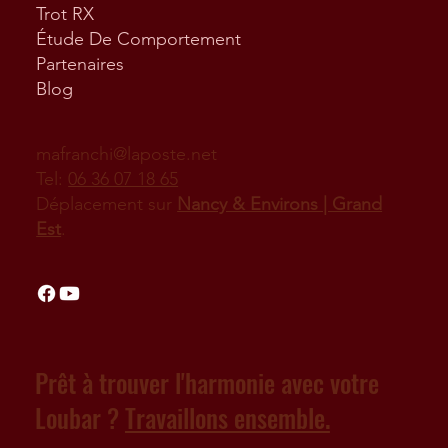
Trot RX
Étude De Comportement
Partenaires
Blog
mafranchi@laposte.net
Tel:
06 36 07 18 65
Déplacement sur
Nancy & Environs | Grand
Est
.
Prêt à trouver l'harmonie avec votre
Loubar ?
Travaillons ensemble.