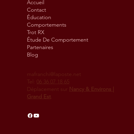
Accueil
Contact
Éducation
Comportements
Trot RX
Étude De Comportement
Partenaires
Blog
mafranchi@laposte.net
Tel:
06 36 07 18 65
Déplacement sur
Nancy & Environs |
Grand Est
.