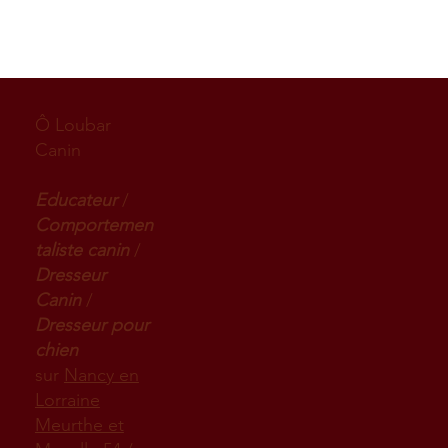
Ô Loubar
Canin
Educateur
/
Comportemen
taliste canin
/
Dresseur
Canin
/
Dresseur pour
chien
sur
Nancy en
Lorraine
Meurthe et