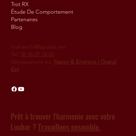
Trot RX
Étude De Comportement
Partenaires
Blog
mafranchi@laposte.net
Tel:
06 36 07 18 65
Déplacement sur
Nancy & Environs | Grand
Est
.
Prêt à trouver l'harmonie avec votre
Loubar ?
Travaillons ensemble.