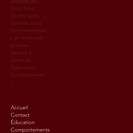
Moselle 54
/
Tous âges,
toutes races
canines, tous
comportement
s en méthode
positive .
Séance à
domicile.
Education /
Comportemen
t.
Accueil
Contact
Éducation
Comportements