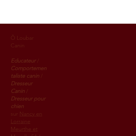
Ô Loubar
Canin
Educateur
/
Comportemen
taliste canin
/
Dresseur
Canin
/
Dresseur pour
chien
sur
Nancy en
Lorraine
Meurthe et