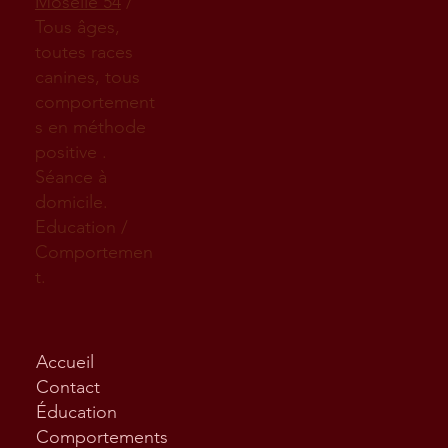
Moselle 54
/
Tous âges,
toutes races
canines, tous
comportement
s en méthode
positive .
Séance à
domicile.
Education /
Comportemen
t.
Accueil
Contact
Éducation
Comportements