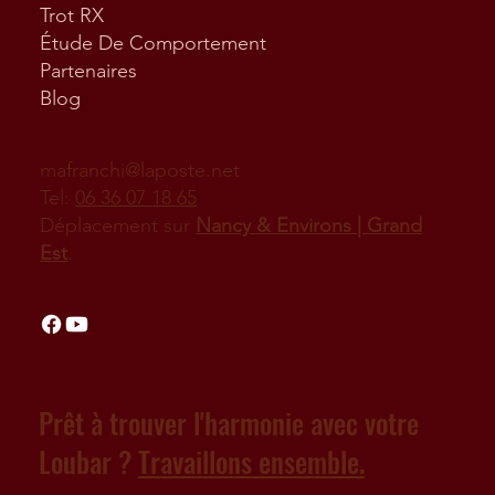
Trot RX
Étude De Comportement
Partenaires
Blog
mafranchi@laposte.net
Tel:
06 36 07 18 65
Déplacement sur
Nancy & Environs | Grand
Est
.
Prêt à trouver l'harmonie avec votre
Loubar ?
Travaillons ensemble.