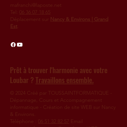
mafranchi@laposte.net
Tel:
06 36 07 18 65
Déplacement sur
Nancy & Environs | Grand
Est
.
Prêt à trouver l'harmonie avec votre
Loubar ?
Travaillons ensemble.
© 2024 Créé par TOUSSAINTFORMATIQUE -
Dépannage, Cours et Accompagnement
informatique - Création de site WEB sur Nancy
& Environs.
Téléphone :
06 51 32 82 57
Email