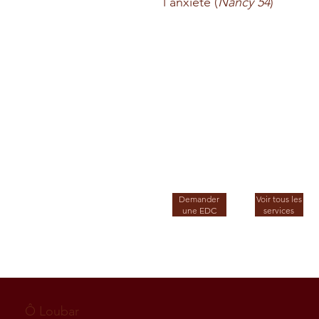
l'anxiété (
Nancy 54
)
Demander
Voir tous les
une EDC
services
Ô Loubar